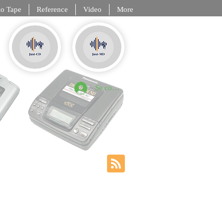
o Tape
Reference
Video
More
, DCC, NT
Se connecter