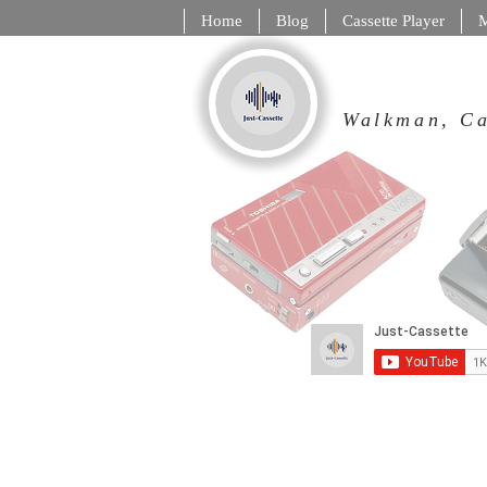
Home
Blog
Cassette Player
M
Walkman,