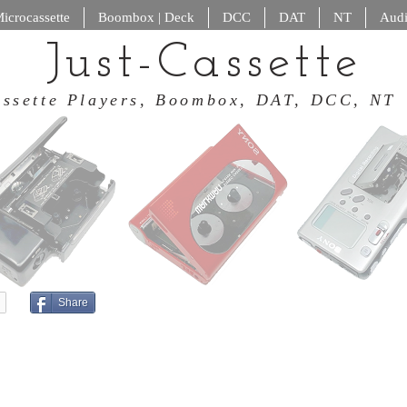
icrocassette
Boombox | Deck
DCC
DAT
NT
Audi
Just-Cassette
 Cassette Players, Boombox, DAT
Share